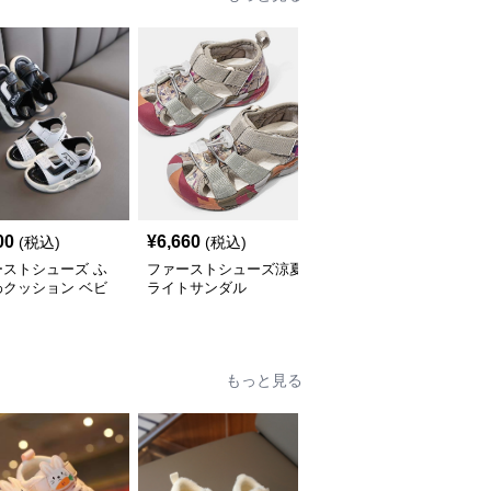
00
¥
6,660
¥
8,260
(税込)
(税込)
(税込)
ーストシューズ ふ
ファーストシューズ涼夏
ファーストシューズメッ
わクッション ベビ
ライトサンダル
シュ素材の夏用ウォータ
ンダル
ーシューズ
もっと見る