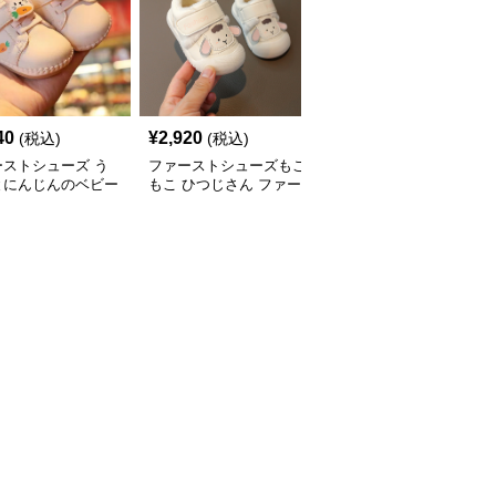
40
¥
2,920
¥
12,400
(税込)
(税込)
(税込)
ーストシューズ う
ファーストシューズもこ
ファーストシューズふわ
とにんじんのベビー
もこ ひつじさん ファー
モコ やわらか 赤ちゃん
ーズ
ストシューズ
靴