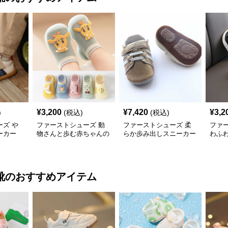
¥
3,200
¥
7,420
¥
3,2
)
(税込)
(税込)
ズ や
ファーストシューズ 動
ファーストシューズ 柔
ファ
ーカー
物さんと歩む赤ちゃんの
らか歩み出しスニーカー
わふ
一歩靴
ーサ
靴
のおすすめアイテム