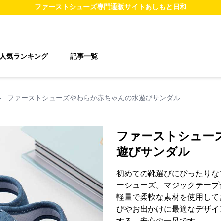
ファーストシューズ
専門通販サイト
あしもと日和
人気ランキング
記事一覧
›
ファーストシューズやわらか赤ちゃんの水遊びサンダル
ファーストシュー
遊びサンダル
初めての靴選びにぴったりな
ーシューズ。マジックテープ
軽量で柔軟な素材を使用して
びやお出かけに最適なデザイ
する、安心の一足です。