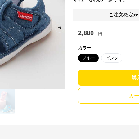
ご注文確定か
Next slide
2,880
円
カラー
ブルー
ピンク
購
カー