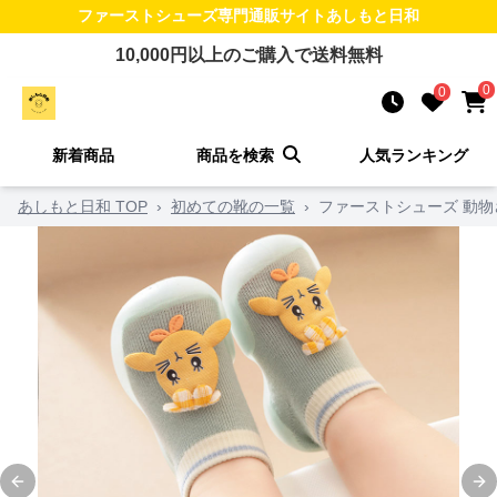
ファーストシューズ
専門通販サイト
あしもと日和
10,000
円以上のご購入で送料無料
0
0
新着商品
商品を検索
人気ランキング
あしもと日和 TOP
›
初めての靴の一覧
›
ファーストシューズ 動
Previous slide
Ne