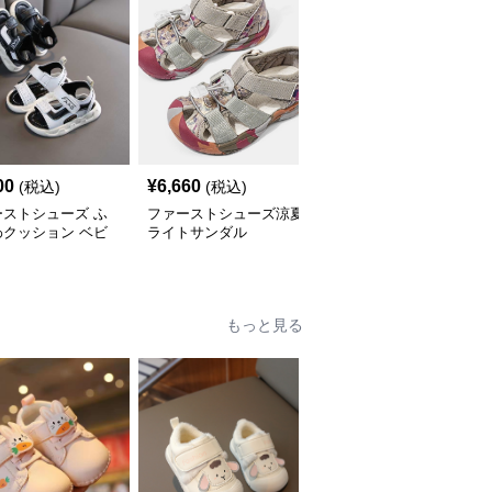
00
¥
6,660
¥
8,260
(税込)
(税込)
(税込)
ーストシューズ ふ
ファーストシューズ涼夏
ファーストシューズメッ
わクッション ベビ
ライトサンダル
シュ素材の夏用ウォータ
ンダル
ーシューズ
もっと見る