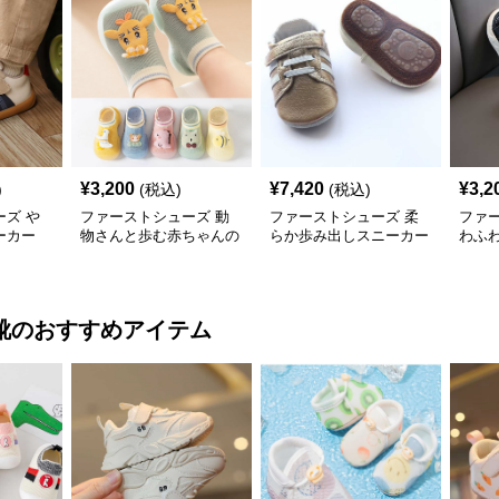
¥
3,200
¥
7,420
¥
3,2
)
(税込)
(税込)
ズ や
ファーストシューズ 動
ファーストシューズ 柔
ファ
ーカー
物さんと歩む赤ちゃんの
らか歩み出しスニーカー
わふ
一歩靴
ーサ
靴
のおすすめアイテム