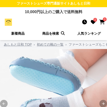
ファーストシューズ
専門通販サイト
あしもと日和
10,000
円以上のご購入で送料無料
0
0
新着商品
商品を検索
人気ランキング
あしもと日和 TOP
›
初めての靴の一覧
›
ファーストシューズもこ
Previous slide
Ne