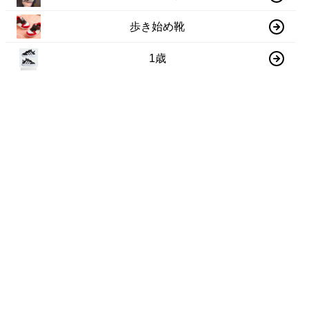
歩き始め靴
1歳