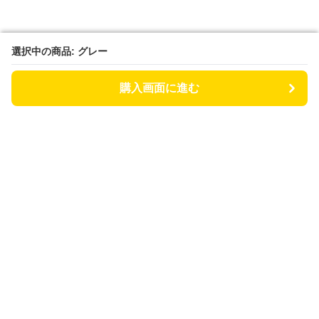
選択中の商品: グレー
選択中の商品: グレー
購入画面に進む
購入画面に進む
あしもと日和
について
会社概要