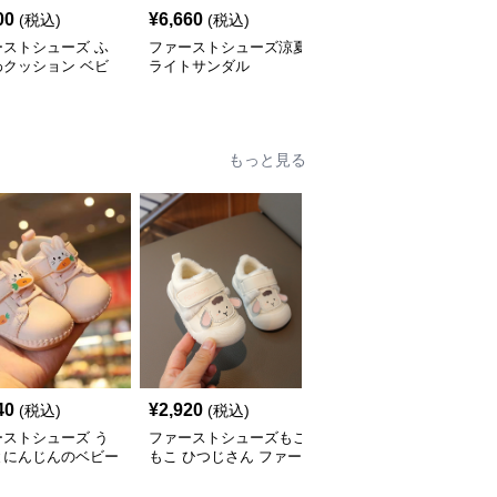
00
¥
6,660
¥
8,260
(税込)
(税込)
(税込)
ーストシューズ ふ
ファーストシューズ涼夏
ファーストシューズメッ
わクッション ベビ
ライトサンダル
シュ素材の夏用ウォータ
ンダル
ーシューズ
もっと見る
40
¥
2,920
¥
12,400
(税込)
(税込)
(税込)
ーストシューズ う
ファーストシューズもこ
ファーストシューズふわ
とにんじんのベビー
もこ ひつじさん ファー
モコ やわらか 赤ちゃん
ーズ
ストシューズ
靴