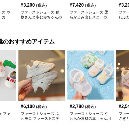
¥
3,200
¥
7,420
¥
3,2
)
(税込)
(税込)
ズ や
ファーストシューズ 動
ファーストシューズ 柔
ファ
ーカー
物さんと歩む赤ちゃんの
らか歩み出しスニーカー
わふ
一歩靴
ーサ
靴
のおすすめアイテム
¥
6,100
¥
2,780
¥
2,5
(税込)
(税込)
 ファ
ファーストシューズ ふ
ファーストシューズ や
ファ
わモコ ファーストステ
わらか素材の赤ちゃん用
さぎ
ップ
初歩き靴
シュ