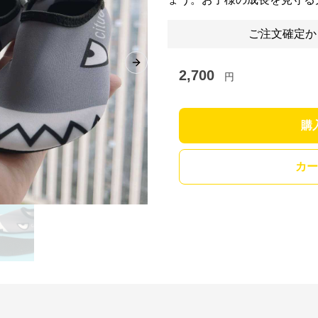
ご注文確定か
Next slide
2,700
円
購
カー