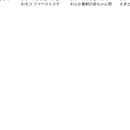
わモコ ファーストステ
わらか素材の赤ちゃん用
さぎ
ップ
初歩き靴
シュ