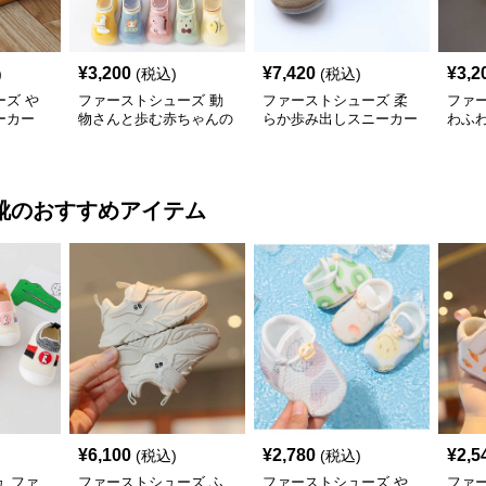
¥
3,200
¥
7,420
¥
3,2
)
(税込)
(税込)
ズ や
ファーストシューズ 動
ファーストシューズ 柔
ファ
ーカー
物さんと歩む赤ちゃんの
らか歩み出しスニーカー
わふ
一歩靴
ーサ
靴
のおすすめアイテム
¥
6,100
¥
2,780
¥
2,5
(税込)
(税込)
 ファ
ファーストシューズ ふ
ファーストシューズ や
ファ