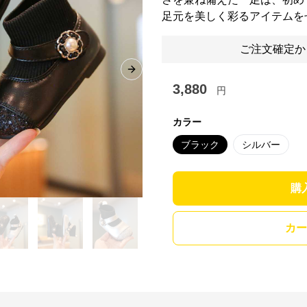
足元を美しく彩るアイテムを
ご注文確定か
Next slide
3,880
円
カラー
ブラック
シルバー
購
カー