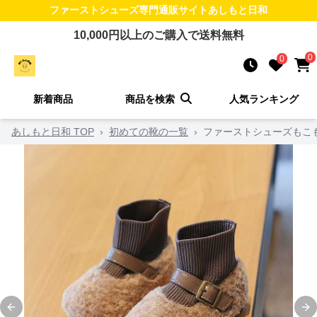
ファーストシューズ
専門通販サイト
あしもと日和
10,000
円以上のご購入で送料無料
0
0
新着商品
商品を検索
人気ランキング
あしもと日和 TOP
›
初めての靴の一覧
›
ファーストシューズもこ
Previous slide
Ne