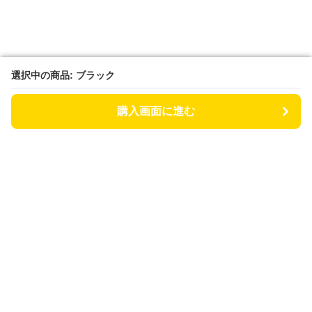
選択中の商品: ブラック
選択中の商品: ブラック
購入画面に進む
購入画面に進む
あしもと日和
について