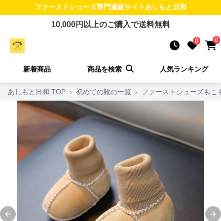
ファーストシューズ
専門通販サイト
あしもと日和
10,000
円以上のご購入で送料無料
0
0
新着商品
商品を検索
人気ランキング
あしもと日和 TOP
›
初めての靴の一覧
›
ファーストシューズもこ
Previous slide
Ne