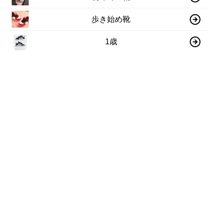
歩き始め靴
1歳