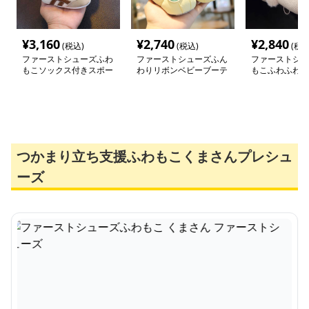
¥
3,160
¥
2,740
¥
2,840
(税込)
(税込)
(税込
ファーストシューズふわ
ファーストシューズふん
ファーストシュ
もこソックス付きスポー
わりリボンベビーブーテ
もこふわふわ赤
ツ靴
ィ
ームブーツ
つかまり立ち支援ふわもこくまさんプレシュ
ーズ