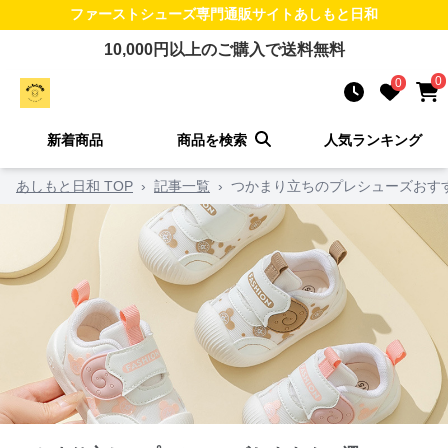
ファーストシューズ
専門通販サイト
あしもと日和
10,000
円以上のご購入で送料無料
0
0
新着商品
商品を検索
人気ランキング
あしもと日和 TOP
›
記事一覧
›
つかまり立ちのプレシューズおすす