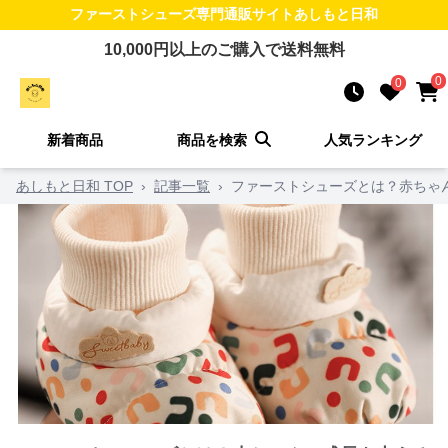
ファーストシューズ
専門通販サイト
あしもと日和
10,000
円以上のご購入で送料無料
0
0
新着商品
商品を検索
人気ランキング
あしもと日和 TOP
›
記事一覧
›
ファーストシューズとは？赤ちゃん