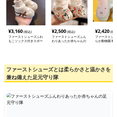
¥
3,160
¥
2,500
¥
2,420
(税込)
(税込)
(税込
ファーストシューズふわ
ファーストシューズふん
ファーストシュ
もこソックス付きスポー
わりあったか赤ちゃんの
らか動物園 靴
ツ靴
足元守り隊
ズ
ファーストシューズとは柔らかさと温かさを
兼ね備えた足元守り隊