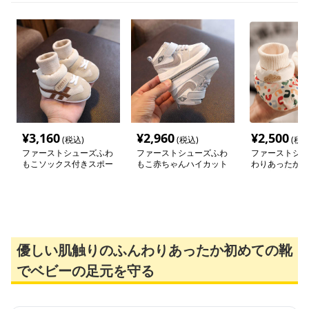
¥
3,160
¥
2,960
¥
2,500
(税込)
(税込)
(税込
ファーストシューズふわ
ファーストシューズふわ
ファーストシュ
もこソックス付きスポー
もこ赤ちゃんハイカット
わりあったか赤
ツ靴
スニーカー
足元守り隊
優しい肌触りのふんわりあったか初めての靴
でベビーの足元を守る