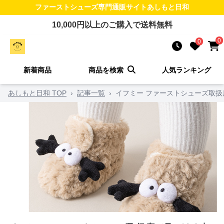
ファーストシューズ
専門通販サイト
あしもと日和
10,000
円以上のご購入で送料無料
0
0
新着商品
商品を検索
人気ランキング
あしもと日和 TOP
›
記事一覧
›
イフミー ファーストシューズ取