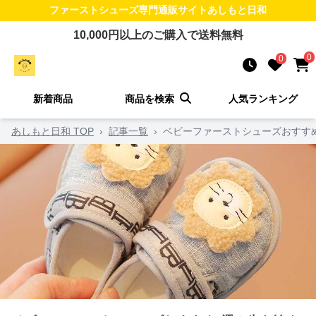
ファーストシューズ
専門通販サイト
あしもと日和
10,000
円以上のご購入で送料無料
0
0
新着商品
商品を検索
人気ランキング
あしもと日和 TOP
›
記事一覧
›
ベビーファーストシューズおすす