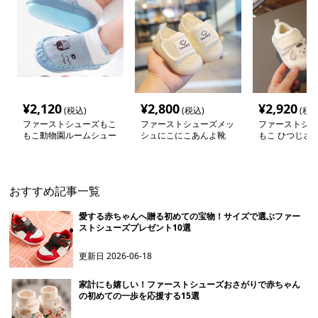
¥
2,120
¥
2,800
¥
2,920
(税込)
(税込)
(税込
ファーストシューズもこ
ファーストシューズメッ
ファーストシュ
もこ動物園ルームシュー
シュにこにこあんよ靴
もこ ひつじさん
ズ
ストシューズ
おすすめ記事一覧
愛する赤ちゃんへ贈る初めての宝物！サイズで選ぶファー
ストシューズプレゼント10選
更新日
2026-06-18
家計にも嬉しい！ファーストシューズおさがりで赤ちゃん
の初めての一歩を応援する15選