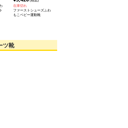
(税込)
わ
在庫切れ
ト
ファーストシューズふわ
もこベビー運動靴
ーツ靴