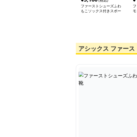
(税込)
ファーストシューズふわ
フ
もこソックス付きスポー
モ
ツ靴
靴
アシックス ファース