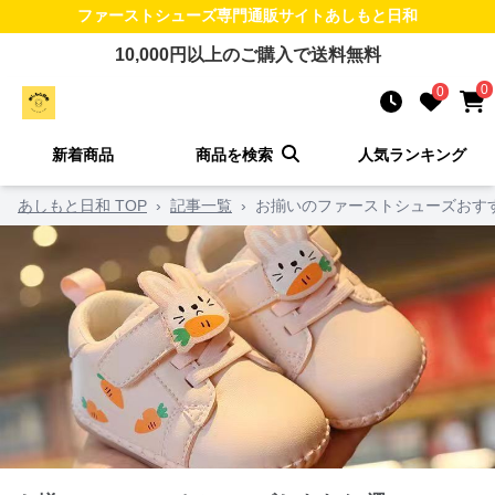
ファーストシューズ
専門通販サイト
あしもと日和
10,000
円以上のご購入で送料無料
0
0
新着商品
商品を検索
人気ランキング
あしもと日和 TOP
›
記事一覧
›
お揃いのファーストシューズおす