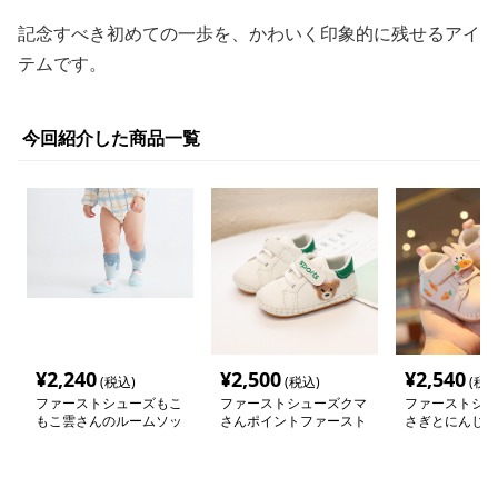
記念すべき初めての一歩を、かわいく印象的に残せるアイ
テムです。
今回紹介した商品一覧
¥
2,240
¥
2,500
¥
2,540
(税込)
(税込)
(税込
ファーストシューズもこ
ファーストシューズクマ
ファーストシュ
もこ雲さんのルームソッ
さんポイントファースト
さぎとにんじん
クス
シューズ
シューズ