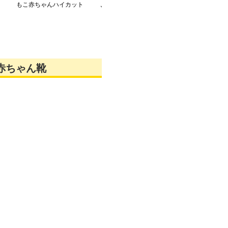
もこ赤ちゃんハイカット
ふわステップ キッズス
もこムートン風
スニーカー
ニーカー
ソックスシュー
赤ちゃん靴