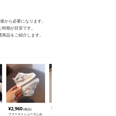
前後から必要になります。
た時期が目安です。
選商品をご紹介します。
¥
2,960
¥
2,740
¥
2,420
(税込)
(税込)
(税込
ファーストシューズふわ
ファーストシューズふわ
ファーストシュ