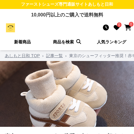
ファーストシューズ
専門通販サイト
あしもと日和
10,000
円以上のご購入で送料無料
0
0
新着商品
商品を検索
人気ランキング
あしもと日和 TOP
›
記事一覧
›
東京のシューフィッター推奨！赤