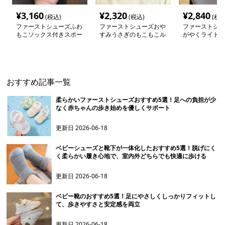
¥
3,160
¥
2,320
¥
2,840
(税込)
(税込)
(税込
ファーストシューズふわ
ファーストシューズおや
ファーストシュ
もこソックス付きスポー
すみうさぎのもこもこル
がやくライト付
ツ靴
ームシューズ
ストシューズ
おすすめ記事一覧
柔らかいファーストシューズおすすめ5選！足への負担が少
なく赤ちゃんの歩き始めを優しくサポート
更新日
2026-06-18
ベビーシューズと靴下が一体化したおすすめ5選！脱げにく
く柔らかい履き心地で、室内外どちらでも快適に歩ける
更新日
2026-06-18
ベビー靴のおすすめ5選！足にやさしくしっかりフィットし
て、歩きやすさと安定感を両立
更新日
2026-06-18