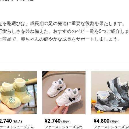
える靴選びは、成長期の足の発達に重要な役割を果たします。
可愛らしさを兼ね備えた、おすすめのベビー靴を5つご紹介し
た商品で、赤ちゃんの健やかな成長をサポートしましょう。
2,740
¥
2,740
¥
4,800
(税込)
(税込)
(税込)
ァーストシューズふん
ファーストシューズふわ
ファーストシューズふ