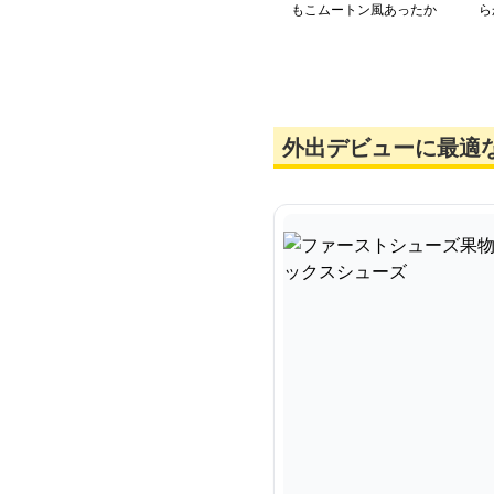
もこムートン風あったか
ら
ソックスシューズ
ッ
外出デビューに最適