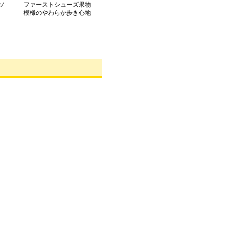
ソ
ファーストシューズ果物
模様のやわらか歩き心地
ソックスシューズ