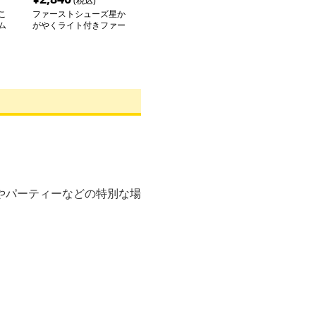
(税込)
こ
ファーストシューズ星か
ム
がやくライト付きファー
ストシューズ
やパーティーなどの特別な場