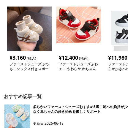
¥
3,160
¥
12,400
¥
11,980
(税込)
(税込)
(税
ファーストシューズふわ
ファーストシューズふわ
ファーストシュ
もこソックス付きスポー
モコ やわらか 赤ちゃん
らか歩きベビー
ツ靴
靴
シューズ
おすすめ記事一覧
柔らかいファーストシューズおすすめ5選！足への負担が少
なく赤ちゃんの歩き始めを優しくサポート
更新日
2026-06-18