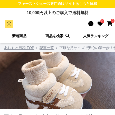
ファーストシューズ
専門通販サイト
あしもと日和
10,000
円以上のご購入で送料無料
0
0
新着商品
商品を検索
人気ランキング
あしもと日和 TOP
›
記事一覧
›
正確な足サイズで安心の第一歩！