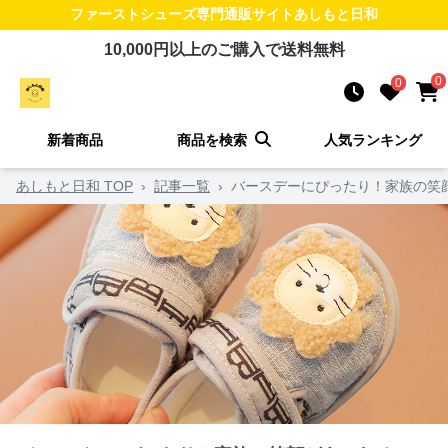
ファーストシューズ
専門通販サイト
あしもと日和
10,000
円以上のご購入で送料無料
0
0
新着商品
商品を検索
人気ランキング
あしもと日和 TOP
›
記事一覧
›
バースデーにぴったり！家族の笑