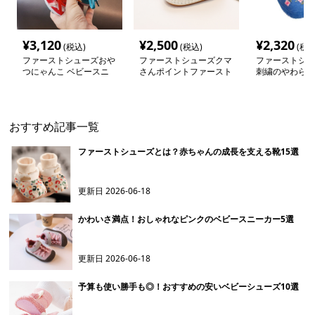
¥
3,120
¥
2,500
¥
2,320
(税込)
(税込)
(税込
ファーストシューズおや
ファーストシューズクマ
ファーストシュ
つにゃんこ ベビースニ
さんポイントファースト
刺繍のやわらか
ーカー
シューズ
トステップ
おすすめ記事一覧
ファーストシューズとは？赤ちゃんの成長を支える靴15選
更新日
2026-06-18
かわいさ満点！おしゃれなピンクのベビースニーカー5選
更新日
2026-06-18
予算も使い勝手も◎！おすすめの安いベビーシューズ10選